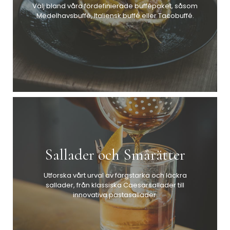
Välj bland våra fördefinierade buffépaket, såsom
Medelhavsbuffé, Italiensk buffé eller Tacobuffé.
Sallader och Smårätter
Utforska vårt urval av färgstarka och läckra
sallader, från klassiska Caesarsallader till
innovativa pastasallader.