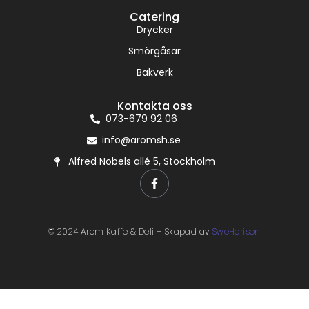
Catering
Drycker
Smörgåsar
Bakverk
Kontakta oss
073-679 92 06
info@aromsh.se
Alfred Nobels allé 5, Stockholm
© 2024 Arom Kaffe & Deli – Skapad av
SweHorison