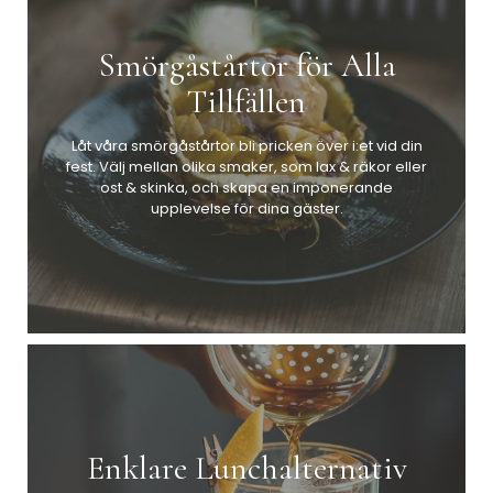
Smörgåstårtor för Alla
Tillfällen
Låt våra smörgåstårtor bli pricken över i:et vid din
fest. Välj mellan olika smaker, som lax & räkor eller
ost & skinka, och skapa en imponerande
upplevelse för dina gäster.
Enklare Lunchalternativ