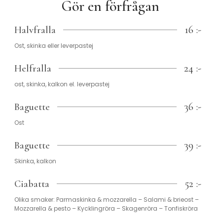
Gör en förfrågan
16 :-
Halvfralla
Ost, skinka eller leverpastej
24 :-
Helfralla
ost, skinka, kalkon el. leverpastej
36 :-
Baguette
Ost
39 :-
Baguette
Skinka, kalkon
52 :-
Ciabatta
Olika smaker: Parmaskinka & mozzarella – Salami & brieost –
Mozzarella & pesto – Kycklingröra – Skagenröra – Tonfiskröra