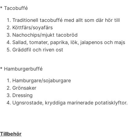
* Tacobuffé 94,
Traditionell tacobuffé med allt som där hör till
Köttfärs/soyafärs
Nachochips/mjukt tacobröd
Sallad, tomater, paprika, lök, jalapenos och majs
Gräddfil och riven ost
* Hamburgerbuffé 94
Hamburgare/sojaburgare
Grönsaker
Dressing
Ugnsrostade, kryddiga marinerade potatisklyftor.
Tillbehör