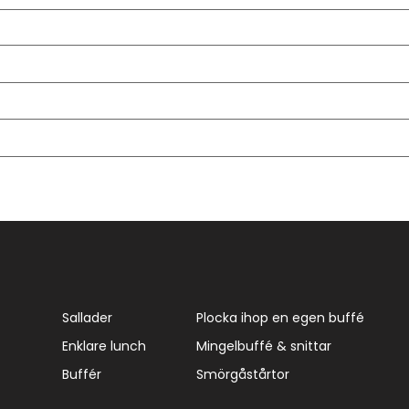
Sallader
Plocka ihop en egen buffé
Enklare lunch
Mingelbuffé & snittar
Buffér
Smörgåstårtor