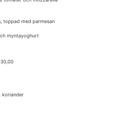
in, toppad med parmesan
 och myntayoghurt
,00
 koriander