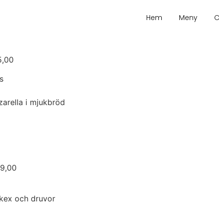
Hem
Meny
C
00
s
arella i mjukbröd
00
 kex och druvor