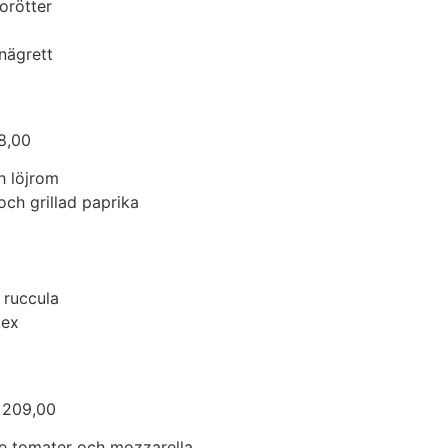
orötter
nägrett
00
h löjrom
och grillad paprika
 ruccula
kex
,00
de tomater och mozzarella