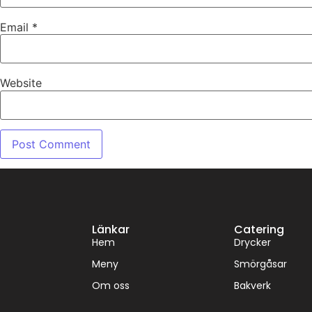
Email
*
Website
Länkar
Catering
Hem
Drycker
Meny
Smörgåsar
Om oss
Bakverk