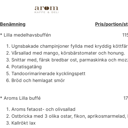
Bufféer
Benämning
Pris/portion/st
* Lilla medelhavsbuffén 115,
Ugnsbakade champinjoner fyllda med kryddig köttfär
Vårsallad med mango, körsbärstomater och honung.
Snittar med, färsk bredbar ost, parmaskinka och mozz
Potatisgatäng
Tandoorimarinerade kycklingspett
Bröd och hemlagat smör
* Aroms Lilla buffé 179,
Aroms fetaost- och olivsallad
Ostbricka med 3 olika ostar, fikon, aprikosmarmelad,
Kallrökt lax