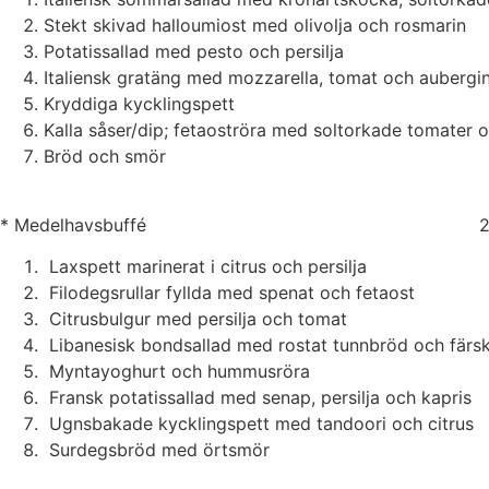
Stekt skivad halloumiost med olivolja och rosmarin
Potatissallad med pesto och persilja
Italiensk gratäng med mozzarella, tomat och auberg
Kryddiga kycklingspett
Kalla såser/dip; fetaoströra med soltorkade tomater
Bröd och smör
* Medelhavsbuffé 230
Laxspett marinerat i citrus och persilja
Filodegsrullar fyllda med spenat och fetaost
Citrusbulgur med persilja och tomat
Libanesisk bondsallad med rostat tunnbröd och färsk
Myntayoghurt och hummusröra
Fransk potatissallad med senap, persilja och kapris
Ugnsbakade kycklingspett med tandoori och citrus
Surdegsbröd med örtsmör