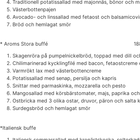
Traditionell potatissallad med majonnäs, bönor och m
Västerbottenpajen
Avocado- och linssallad med fetaost och balsamicovi
Bröd och hemlagat smör
* Aroms Stora buffé 188,
Skagenröra på pumpelnickelbröd, toppad med dill oc
Chilimarinerad kycklingfilé med bacon, fetaostcreme 
Varmrökt lax med västerbottencreme
Potatissallad med senap, persilja och kapris
Snittar med parmaskinka, mozzarella och pesto
Mangosallad med körsbärstomater, majs, paprika och
Ostbricka med 3 olika ostar, druvor, päron och salta 
Surdegsbröd och hemlagat smör
*Italiensk buffe 209
Italiensk sommarsallad med kronärtskocka, soltorka