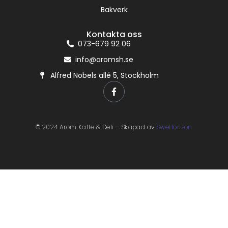
Bakverk
Kontakta oss
073-679 92 06
info@aromsh.se
Alfred Nobels allé 5, Stockholm
© 2024 Arom Kaffe & Deli – Skapad av
SweHorison