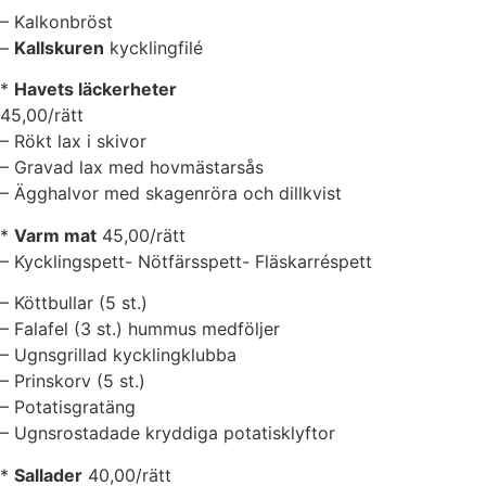
– Kalkonbröst
–
Kallskuren
kycklingfilé
*
Havets läckerheter
45,00/rätt
– Rökt lax i skivor
– Gravad lax med hovmästarsås
– Ägghalvor med skagenröra och dillkvist
*
Varm mat
45,00/rätt
– Kycklingspett- Nötfärsspett- Fläskarréspett
– Köttbullar (5 st.)
– Falafel (3 st.) hummus medföljer
– Ugnsgrillad kycklingklubba
– Prinskorv (5 st.)
– Potatisgratäng
– Ugnsrostadade kryddiga potatisklyftor
*
Sallader
40,00/rätt