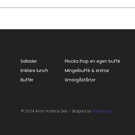
Sallader
Plocka ihop en egen buffé
Enklare lunch
Mingelbuffé & snittar
Buffér
Smörgåstårtor
© 2024 Arom Kaffe & Deli – Skapad av
SweHorison