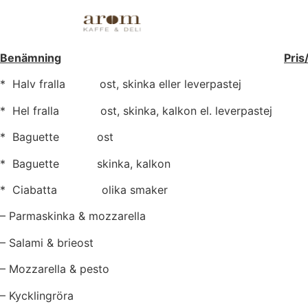
Smörgåsar
Benämning
Pris
* Halv fralla ost, skinka eller leverpa
* Hel fralla ost, skinka, kalkon el. leverpa
* Baguette ost 
* Baguette skinka, kalko
* Ciabatta olika smaker
– Parmaskinka & mozzarella
– Salami & brieost
– Mozzarella & pesto
– Kycklingröra