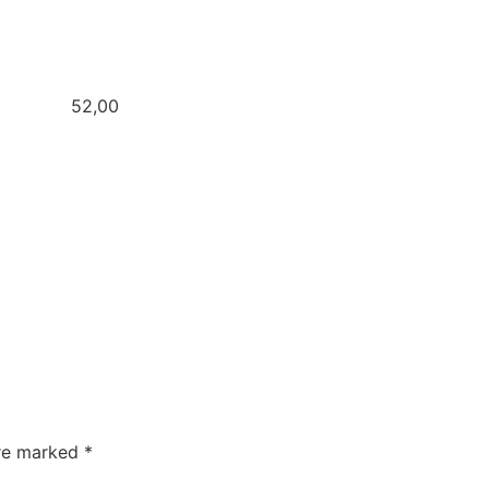
ker 52,00
are marked
*